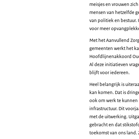
meisjes en vrouwen zich
mensen van hetzelfde ge
van politiek en bestuur.
voor meer opvangplekke
Met het Aanvullend Zor
gemeenten werkt het kab
Hoofdlijnenakkoord Ouder
Al deze initiatieven vr
blijft voor iedereen.
Heel belangrijk is uiter
kan komen. Dat is dring
ook om werk te kunnen 
infrastructuur. Dit voor
met de uitwerking. Uitg
gebracht en dat stiksto
toekomst van ons land. Z