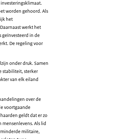
 investeringsklimaat.
oet worden gehoord. Als
ijk het
 Daarnaast werkt het
s geïnvesteerd in de
rkt. De regeling voor
elzijn onder druk. Samen
stabiliteit, sterker
kter van elk eiland
handelingen over de
de voortgaande
haarden geldt dat er zo
n mensenlevens. Als lid
rminderde militaire,