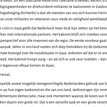
e steun, tot een duurzame vrede voor Oekraïne is bereikt. Recent is
igingseenheden en driehonderd militairen te stationeren in Zuidoo
logsdreiging dichterbij is dan de meesten van ons zich kunnen herin
an onze militairen en veteranen voor vrede en veiligheid wereldwijd
 crisis in Gaza geldt dat Nederland meer druk kan zetten op het bere
en met internationale partners. Het kabinet blijft zich inzetten voo
rspectief voor alle inwoners van de regio. De eerste voorkeur gaat 
anpak. Velen in ons land voelen zich diep betrokken bij de toekomst
ermate bezorgd over de noodsituatie in Gaza. Iedereen wil dat er zo s
eed. Het kabinet hoopt vurig – en zal zich er ook voor inzetten – da
r tegenover elkaar komen te staan.
neraal,
pelijk zoveel mogelijk stemgerechtigde Nederlanders gebruik van 
n op hun eigen toekomst en die van ons land. Verkiezingen zijn imme
rlementaire democratie, maar ook momenten waarop de koers van h
en daarin een grote rol. Dat is een eervolle taak en een grote veran