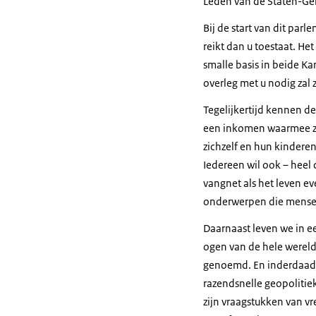
Leden van de Staten-Ge
Bij de start van dit par
reikt dan u toestaat. He
smalle basis in beide K
overleg met u nodig zal
Tegelijkertijd kennen d
een inkomen waarmee ze
zichzelf en hun kinderen
Iedereen wil ook – heel
vangnet als het leven ev
onderwerpen die mense
Daarnaast leven we in ee
ogen van de hele wereld
genoemd. En inderdaad, 
razendsnelle geopolitiek
zijn vraagstukken van v