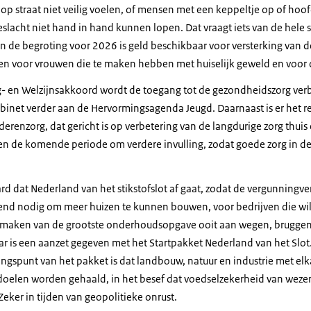
 op straat niet veilig voelen, of mensen met een keppeltje op of ho
slacht niet hand in hand kunnen lopen. Dat vraagt iets van de hele
 In de begroting voor 2026 is geld beschikbaar voor versterking van de
n voor vrouwen die te maken hebben met huiselijk geweld en voor 
g- en Welzijnsakkoord wordt de toegang tot de gezondheidszorg ve
inet verder aan de Hervormingsagenda Jeugd. Daarnaast is er het r
enzorg, dat gericht is op verbetering van de langdurige zorg thuis 
agen de komende periode om verdere invulling, zodat goede zorg in 
aard dat Nederland van het stikstofslot af gaat, zodat de vergunningv
end nodig om meer huizen te kunnen bouwen, voor bedrijven die wil
maken van de grootste onderhoudsopgave ooit aan wegen, bruggen
jaar is een aanzet gegeven met het Startpakket Nederland van het Slot
angspunt van het pakket is dat landbouw, natuur en industrie met el
fdoelen worden gehaald, in het besef dat voedselzekerheid van wezenl
eker in tijden van geopolitieke onrust.