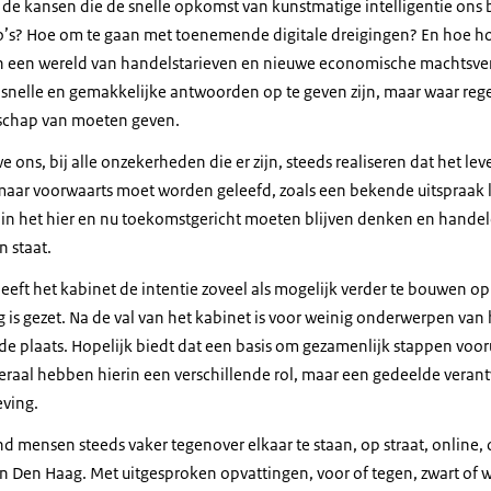
 de kansen die de snelle opkomst van kunstmatige intelligentie ons
sico’s? Hoe om te gaan met toenemende digitale dreigingen? En hoe
in een wereld van handelstarieven en nieuwe economische machtsve
 snelle en gemakkelijke antwoorden op te geven zijn, maar waar rege
nschap van moeten geven.
e ons, bij alle onzekerheden die er zijn, steeds realiseren dat het le
ar voorwaarts moet worden geleefd, zoals een bekende uitspraak lu
 in het hier en nu toekomstgericht moeten blijven denken en handel
n staat.
eft het kabinet de intentie zoveel als mogelijk verder te bouwen op
g is gezet. Na de val van het kabinet is voor weinig onderwerpen van
de plaats. Hopelijk biedt dat een basis om gezamenlijk stappen voorui
raal hebben hierin een verschillende rol, maar een gedeelde veran
eving.
nd mensen steeds vaker tegenover elkaar te staan, op straat, online, 
 in Den Haag. Met uitgesproken opvattingen, voor of tegen, zwart of wi