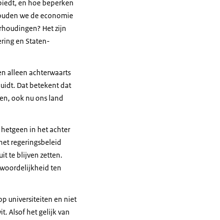
 biedt, en hoe beperken
 houden we de economie
rhoudingen? Het zijn
ring en Staten-
ven alleen achterwaarts
idt. Dat betekent dat
en, ook nu ons land
 hetgeen in het achter
 het regeringsbeleid
t te blijven zetten.
twoordelijkheid ten
op universiteiten en niet
t. Alsof het gelijk van