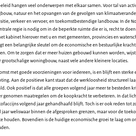
 beleid hangen veel onderwerpen met elkaar samen. Voor tal van activ
bouw, natuur en het opvangen van de gevolgen van klimaatverande
nsitie, verkeer en vervoer, en toekomstbestendige landbouw. In de 
rale regie is nodig om in de beperkte ruimte die er is, recht te doe
t kabinet hierover met u en met gemeenten, provincies en watersch
 ligt een belangrijke sleutel om de economische en bestuurlijke kracht
en. Om te zorgen dat er meer huizen gebouwd kunnen worden, wijst 
r grootschalige woningbouw, naast vele andere kleinere locaties.
omst met goede voorzieningen voor iedereen, is en blijft een sterk
ng. Aan de positieve kant staat dat de werkloosheid structureel laag
d. Ook positief is dat alle groepen volgend jaar meer te besteden kr
r genomen maatregelen om de koopkracht te verbeteren. In dat licht 
faccijns volgend jaar gehandhaafd blijft. Toch is er ook reden tot zor
 jaar weliswaar binnen de afgesproken grenzen, maar voor de toeko
te houden. Bovendien is de huidige economische groei te laag om o
uden.