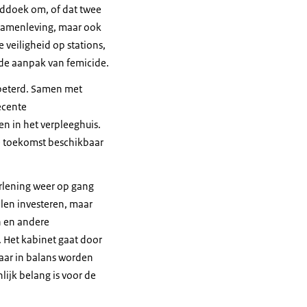
ofddoek om, of dat twee
 samenleving, maar ook
 veiligheid op stations,
de aanpak van femicide.
rbeterd. Samen met
ecente
en in het verpleeghuis.
de toekomst beschikbaar
erlening weer op gang
len investeren, maar
 en andere
. Het kabinet gaat door
kaar in balans worden
ijk belang is voor de