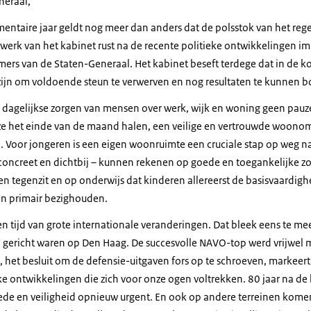
neraal,
lementaire jaar geldt nog meer dan anders dat de polsstok van het reg
t werk van het kabinet rust na de recente politieke ontwikkelingen 
amers van de Staten-Generaal. Het kabinet beseft terdege dat in de
 zijn om voldoende steun te verwerven en nog resultaten te kunnen 
e dagelijkse zorgen van mensen over werk, wijk en woning geen pau
 het einde van de maand halen, een veilige en vertrouwde woonom
. Voor jongeren is een eigen woonruimte een cruciale stap op weg na
 concreet en dichtbij – kunnen rekenen op goede en toegankelijke zo
en tegenzit en op onderwijs dat kinderen allereerst de basisvaardighe
n primair bezighouden.
n tijd van grote internationale veranderingen. Dat bleek eens te mee
 gericht waren op Den Haag. De succesvolle NAVO-top werd vrijwel m
het besluit om de defensie-uitgaven fors op te schroeven, markeert
e ontwikkelingen die zich voor onze ogen voltrekken. 80 jaar na de 
rede en veiligheid opnieuw urgent. En ook op andere terreinen kome