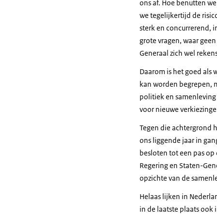
ons af. Hoe benutten we
we tegelijkertijd de ri
sterk en concurrerend, 
grote vragen, waar geen
Generaal zich wel reke
Daarom is het goed als w
kan worden begrepen, ma
politiek en samenleving
voor nieuwe verkiezinge
Tegen die achtergrond he
ons liggende jaar in gan
besloten tot een pas op 
Regering en Staten-Gene
opzichte van de samenl
Helaas lijken in Nederla
in de laatste plaats ook