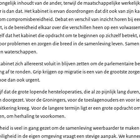
ngelijk inhoudt van de ander, terwijl de maatschappelijke werkelijkh
is dan dat. Het kabinet is ervan doordrongen dat dit ook van zijn k
om compromisbereidheid. Debat en verschil van inzicht horen bij e
t, is de bereidheid elkaar over die verschillen heen op een volwass
elf dat het kabinet die opdracht om te beginnen op zichzelf betrekt, 
oor problemen en zorgen die breed in de samenleving leven. Samen
en waterschappen.
 kabinet zich allereerst voluit in blijven zetten om de parlementaire 
 af te ronden. Grip krijgen op migratie is een van de grootste zorgen
 hoe dan ook urgent.
ijf dat de grote lopende hersteloperaties, die al zo pijnlijk lang duren
 doorgezet. Voor de Groningers, voor de toeslagenouders en voor ie
itkering kreeg. Voor de langere termijn ligt er een grote opdracht o
n, om herhaling te voorkomen.
gheid is veel in gang gezet om de samenleving weerbaarder te maken
eiligheid in de eigen omgeving vraagt een stevige aanpak. We kunne