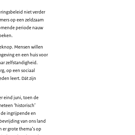
eringsbeleid niet verder
immers op een zeldzaam
 komende periode nauw
boeken.
zeknop. Mensen willen
geving en een huis voor
ar zelfstandigheid.
rg, op een sociaal
den leert. Dát zijn
r eind juni, toen de
eteen ‘historisch’
 de ingrijpende en
bevrijding van ons land
n er grote thema’s op