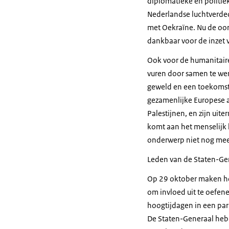
diplomatieke en politiek
Nederlandse luchtverded
met Oekraïne. Nu de oor
dankbaar voor de inzet v
Ook voor de humanitaire
vuren door samen te werk
geweld en een toekomstpe
gezamenlijke Europese a
Palestijnen, en zijn uit
komt aan het menselijk l
onderwerp niet nog mee
Leden van de Staten-Ge
Op 29 oktober maken ho
om invloed uit te oefene
hoogtijdagen in een pa
De Staten-Generaal hebb