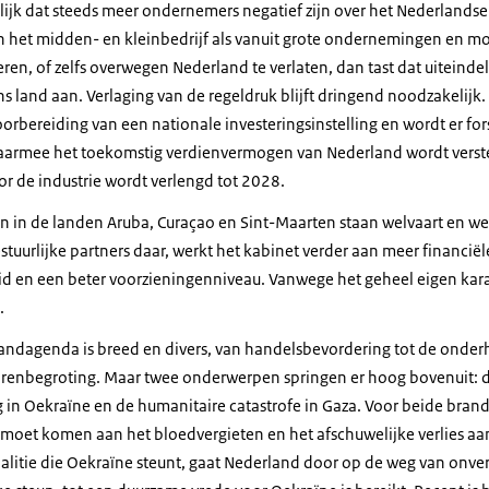
elijk dat steeds meer ondernemers negatief zijn over het Nederlandse
 in het midden- en kleinbedrijf als vanuit grote ondernemingen en m
ren, of zelfs overwegen Nederland te verlaten, dan tast dat uiteindel
 land aan. Verlaging van de regeldruk blijft dringend noodzakelijk.
orbereiding van een nationale investeringsinstelling en wordt er for
waarmee het toekomstig verdienvermogen van Nederland wordt verste
or de industrie wordt verlengd tot 2028.
en in de landen Aruba, Curaçao en Sint-Maarten staan welvaart en w
tuurlijke partners daar, werkt het kabinet verder aan meer financiële 
id en een beter voorzieningenniveau. Vanwege het geheel eigen kara
.
andagenda is breed en divers, van handelsbevordering tot de onder
renbegroting. Maar twee onderwerpen springen er hoog bovenuit: 
g in Oekraïne en de humanitaire catastrofe in Gaza. Voor beide brand
 moet komen aan het bloedvergieten en het afschuwelijke verlies aa
oalitie die Oekraïne steunt, gaat Nederland door op de weg van onve