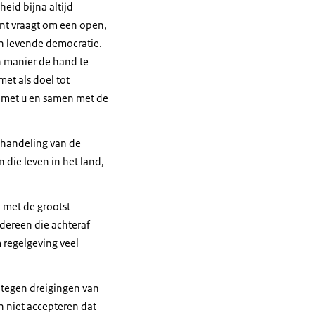
eid bijna altijd
ant vraagt om een open,
en levende democratie.
en manier de hand te
met als doel tot
 met u en samen met de
behandeling van de
 die leven in het land,
, met de grootst
dereen die achteraf
m regelgeving veel
 tegen dreigingen van
n niet accepteren dat