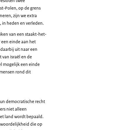
 besloten twee
st-Polen, op de grens
neren, zijn we extra
, in heden en verleden.
iken van een staakt-het-
r een einde aan het
daarbij uit naar een
 van Israël en de
nel mogelijk een einde
t mensen rond dit
hun democratische recht
rs niet alleen
et land wordt bepaald.
twoordelijkheid die op