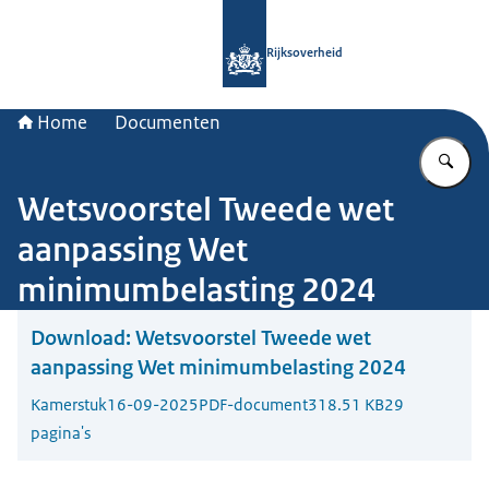
Naar de homepage van Rijksoverheid
Rijksoverheid
Home
Documenten
Vu
Wetsvoorstel Tweede wet
aanpassing Wet
minimumbelasting 2024
Download:
Wetsvoorstel Tweede wet
aanpassing Wet minimumbelasting 2024
Kamerstuk
16-09-2025
PDF-document
318.51 KB
29
pagina's