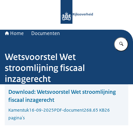
Naar de homepage van Rijksoverheid
Rijksoverheid
Home
Documenten
Vu
Wetsvoorstel Wet
stroomlijning fiscaal
inzagerecht
Download:
Wetsvoorstel Wet stroomlijning
fiscaal inzagerecht
Kamerstuk
16-09-2025
PDF-document
268.65 KB
26
pagina's