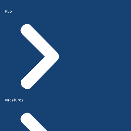
RSS
Vacatures