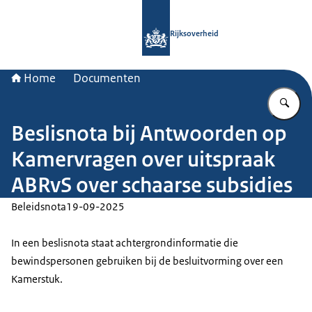
Naar de homepage van Rijksoverheid
Rijksoverheid
Home
Documenten
Vu
Beslisnota bij Antwoorden op
Kamervragen over uitspraak
ABRvS over schaarse subsidies
Beleidsnota
19-09-2025
In een beslisnota staat achtergrondinformatie die
bewindspersonen gebruiken bij de besluitvorming over een
Kamerstuk.