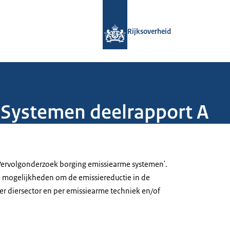
Naar de homepage van Rijksoverheid
Rijksoverheid
 Systemen deelrapport A
'Vervolgonderzoek borging emissiearme systemen'.
e mogelijkheden om de emissiereductie in de
er diersector en per emissiearme techniek en/of