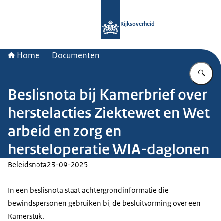
Naar de homepage van Rijksoverheid
Rijksoverheid
Home
Documenten
Vu
Beslisnota bij Kamerbrief over
herstelacties Ziektewet en Wet
arbeid en zorg en
hersteloperatie WIA-daglonen
Beleidsnota
23-09-2025
In een beslisnota staat achtergrondinformatie die
bewindspersonen gebruiken bij de besluitvorming over een
Kamerstuk.