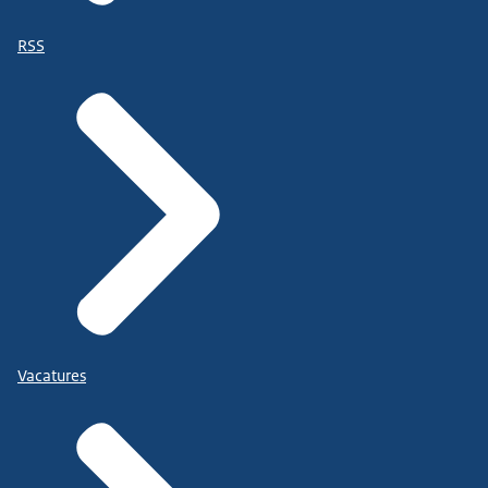
RSS
Vacatures