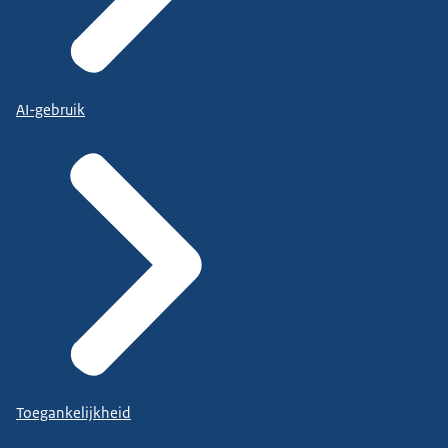
AI-gebruik
Toegankelijkheid