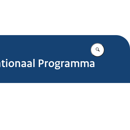
.nl
Vul in wat u z
Nationaal Programma