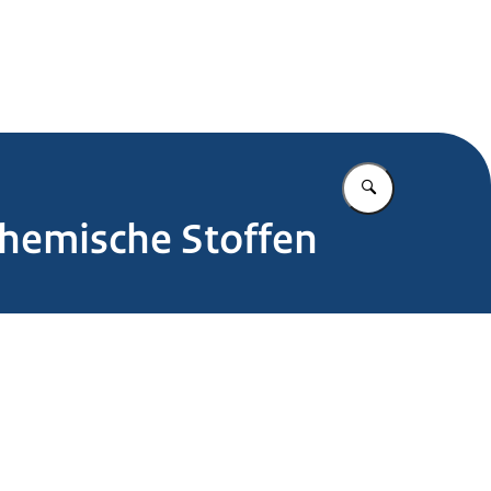
.nl
Vul in wat u z
hemische Stoffen