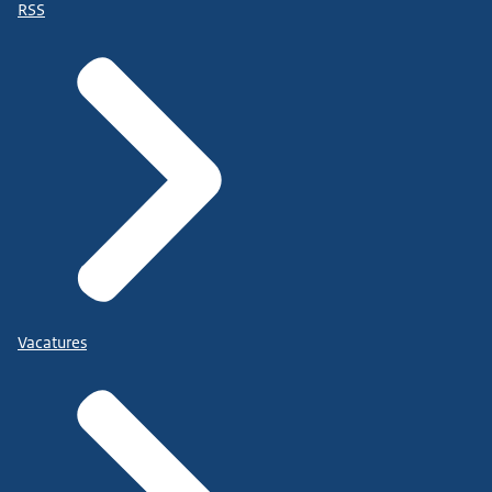
RSS
Vacatures