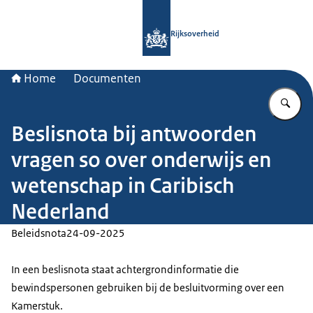
Naar de homepage van Rijksoverheid
Rijksoverheid
Home
Documenten
Vu
Beslisnota bij antwoorden
vragen so over onderwijs en
wetenschap in Caribisch
Nederland
Beleidsnota
24-09-2025
In een beslisnota staat achtergrondinformatie die
bewindspersonen gebruiken bij de besluitvorming over een
Kamerstuk.