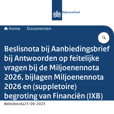
Naar de homepage van Rijksoverheid
Rijksoverheid
Home
Documenten
Vu
Beslisnota bij Aanbiedingsbrief
bij Antwoorden op feitelijke
vragen bij de Miljoenennota
2026, bijlagen Miljoenennota
2026 en (suppletoire)
begroting van Financiën (IXB)
Beleidsnota
25-09-2025