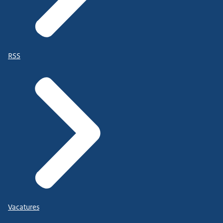
RSS
Vacatures