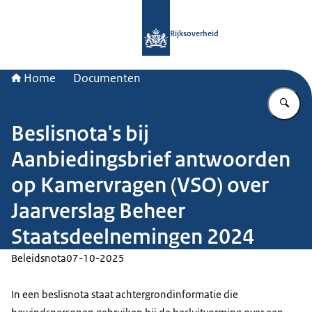
Naar de homepage van Rijksoverheid
Rijksoverheid
Home
Documenten
Vu
Beslisnota's bij
Aanbiedingsbrief antwoorden
op Kamervragen (VSO) over
Jaarverslag Beheer
Staatsdeelnemingen 2024
Beleidsnota
07-10-2025
In een beslisnota staat achtergrondinformatie die