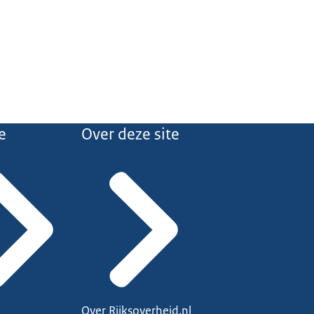
e
Over deze site
Over Rijksoverheid.nl