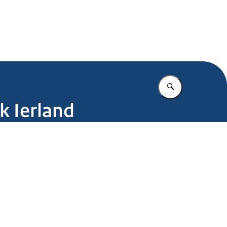
.nl
Vul in wat u z
k Ierland