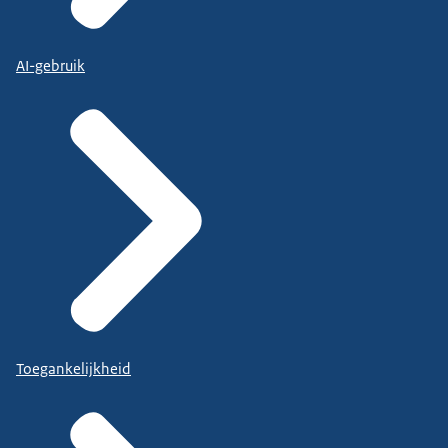
AI-gebruik
Toegankelijkheid