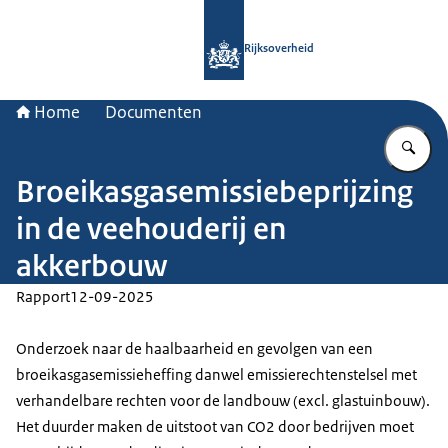
Naar de homepage van Rijksoverheid
Rijksoverheid
Home
Documenten
Vu
Broeikasgasemissiebeprijzing
in de veehouderij en
akkerbouw
Rapport
12-09-2025
Onderzoek naar de haalbaarheid en gevolgen van een
broeikasgasemissieheffing danwel emissierechtenstelsel met
verhandelbare rechten voor de landbouw (excl. glastuinbouw).
Het duurder maken de uitstoot van CO2 door bedrijven moet