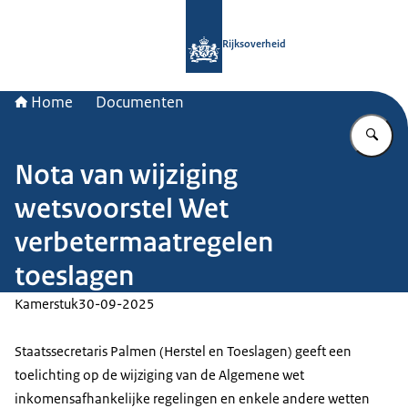
Naar de homepage van Rijksoverheid
Rijksoverheid
Home
Documenten
Vu
Nota van wijziging
wetsvoorstel Wet
verbetermaatregelen
toeslagen
Kamerstuk
30-09-2025
Staatssecretaris Palmen (Herstel en Toeslagen) geeft een
toelichting op de wijziging van de Algemene wet
inkomensafhankelijke regelingen en enkele andere wetten