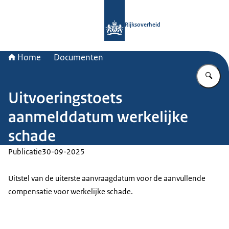
Naar de homepage van Rijksoverheid
Rijksoverheid
Home
Documenten
Vu
Uitvoeringstoets
aanmelddatum werkelijke
schade
Publicatie
30-09-2025
Uitstel van de uiterste aanvraagdatum voor de aanvullende
compensatie voor werkelijke schade.