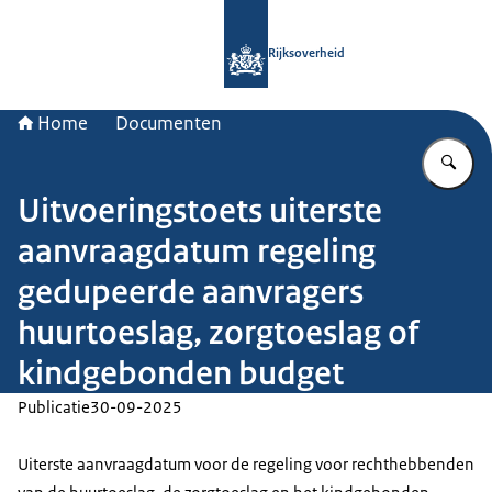
Naar de homepage van Rijksoverheid
Rijksoverheid
Home
Documenten
Vu
Uitvoeringstoets uiterste
aanvraagdatum regeling
gedupeerde aanvragers
huurtoeslag, zorgtoeslag of
kindgebonden budget
Publicatie
30-09-2025
Uiterste aanvraagdatum voor de regeling voor rechthebbenden