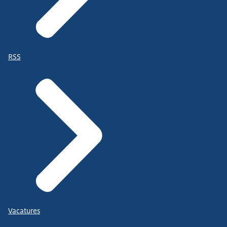
RSS
Vacatures