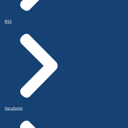
RSS
Vacatures