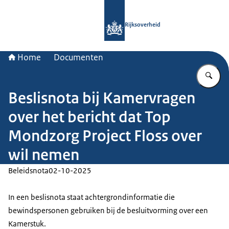
Naar de homepage van Rijksoverheid
Rijksoverheid
Home
Documenten
Vu
Beslisnota bij Kamervragen
over het bericht dat Top
Mondzorg Project Floss over
wil nemen
Beleidsnota
02-10-2025
In een beslisnota staat achtergrondinformatie die
bewindspersonen gebruiken bij de besluitvorming over een
Kamerstuk.