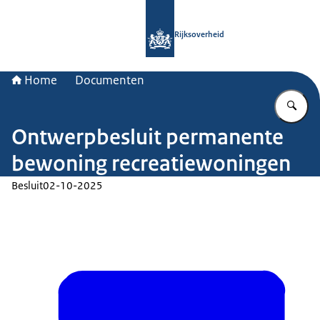
Naar de homepage van Rijksoverheid
Rijksoverheid
Home
Documenten
Vu
Ontwerpbesluit permanente
bewoning recreatiewoningen
Besluit
02-10-2025