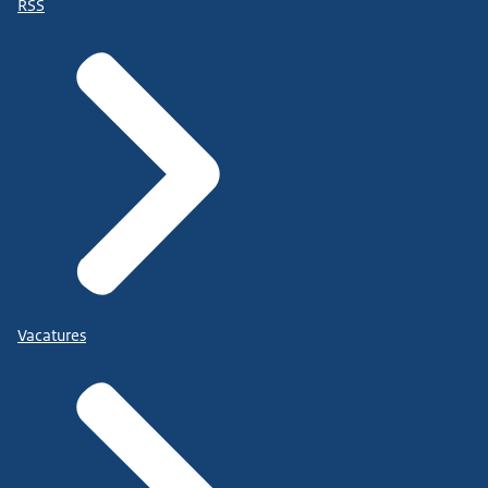
RSS
Vacatures