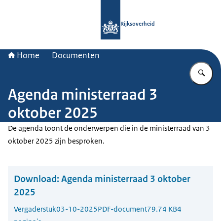
Naar de homepage van Rijksoverheid
Rijksoverheid
Home
Documenten
Vu
Agenda ministerraad 3
oktober 2025
De agenda toont de onderwerpen die in de ministerraad van 3
oktober 2025 zijn besproken.
Download:
Agenda ministerraad 3 oktober
2025
Vergaderstuk
03-10-2025
PDF-document
79.74 KB
4