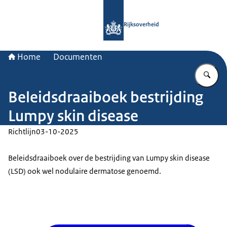
Naar de homepage van Rijksoverheid
Rijksoverheid
Home
Documenten
Vu
Beleidsdraaiboek bestrijding
Lumpy skin disease
Richtlijn
03-10-2025
Beleidsdraaiboek over de bestrijding van Lumpy skin disease
(LSD) ook wel nodulaire dermatose genoemd.