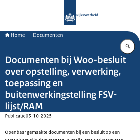
Naar de homepage van Rijksoverheid
Rijksoverheid
Home
Documenten
Vu
Documenten bij Woo-besluit
over opstelling, verwerking,
toepassing en
buitenwerkingstelling FSV-
lijst/RAM
Publicatie
03-10-2025
Openbaar gemaakte documenten bij een besluit op een