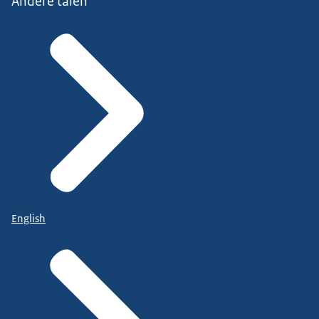
Andere talen
English