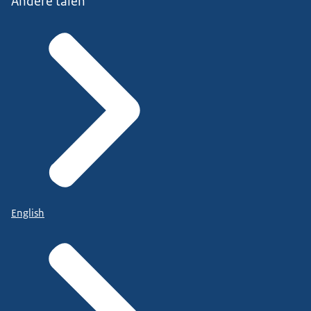
Andere talen
English