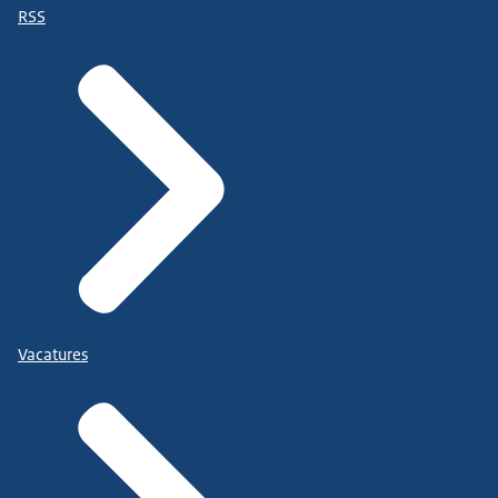
RSS
Vacatures