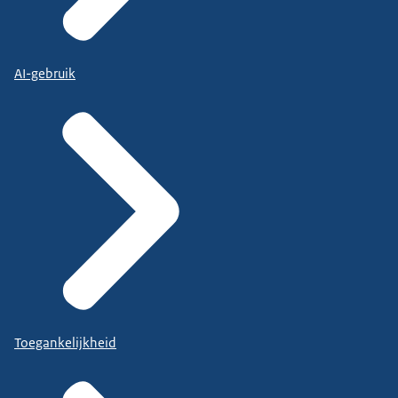
AI-gebruik
Toegankelijkheid