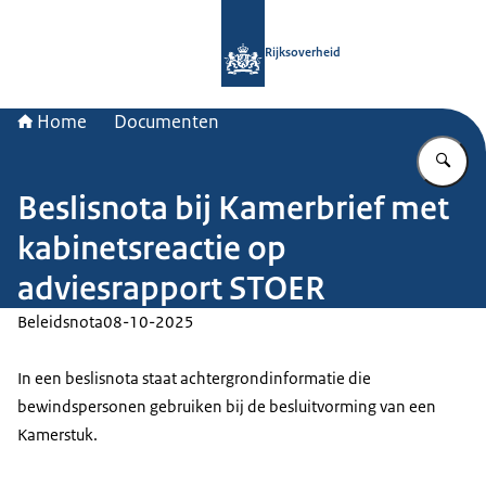
Naar de homepage van Rijksoverheid
Rijksoverheid
Home
Documenten
Vu
Beslisnota bij Kamerbrief met
kabinetsreactie op
adviesrapport STOER
Beleidsnota
08-10-2025
In een beslisnota staat achtergrondinformatie die
bewindspersonen gebruiken bij de besluitvorming van een
Kamerstuk.