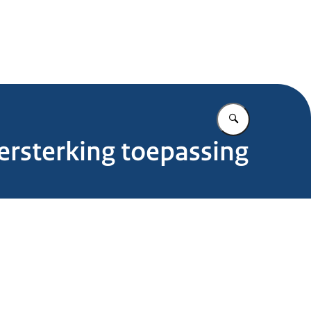
.nl
Vul in wat u z
ersterking toepassing