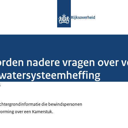
Naar de homepage van Rijksoverheid
Rijksoverheid
orden nadere vragen over v
e watersysteemheffing
5
 achtergrondinformatie die bewindspersonen
tvorming over een Kamerstuk.