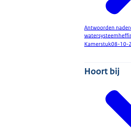
Antwoorden nadere 
watersysteemheffi
Kamerstuk
08-10-
Hoort bij