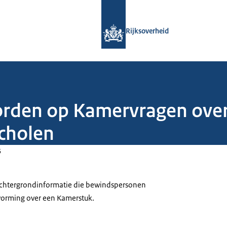
Naar de homepage van Rijksoverheid
Rijksoverheid
orden op Kamervragen over
scholen
5
 achtergrondinformatie die bewindspersonen
tvorming over een Kamerstuk.