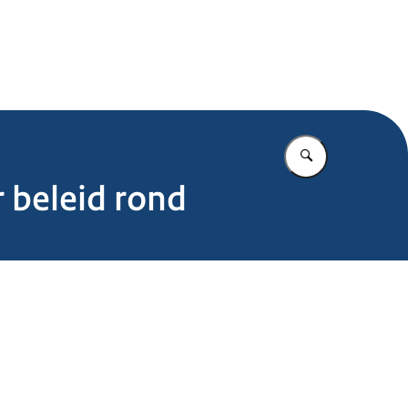
.nl
Vul in wat u z
 beleid rond