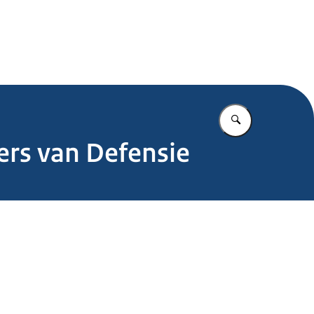
.nl
Vul in wat u z
rs van Defensie