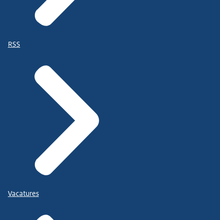
RSS
Vacatures