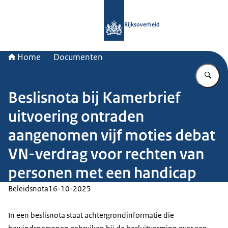
Naar de homepage van Rijksoverheid
Rijksoverheid
Home
Documenten
Vu
Beslisnota bij Kamerbrief
uitvoering ontraden
aangenomen vijf moties debat
VN-verdrag voor rechten van
personen met een handicap
Beleidsnota
16-10-2025
In een beslisnota staat achtergrondinformatie die