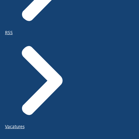
RSS
Vacatures