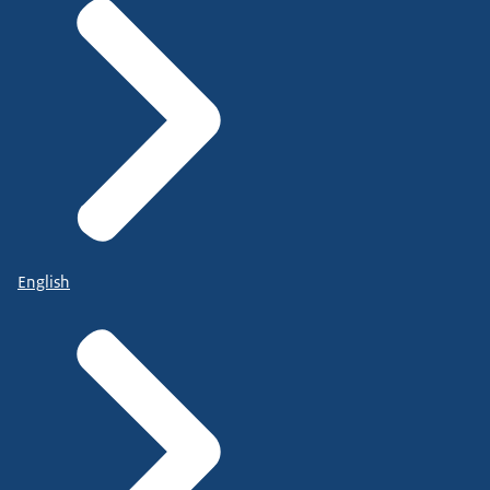
English