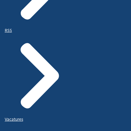
RSS
Vacatures