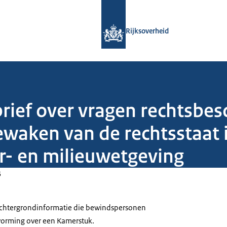
Naar de homepage van Rijksoverheid
Rijksoverheid
brief over vragen rechtsbe
ewaken van de rechtsstaat i
r- en milieuwetgeving
5
 achtergrondinformatie die bewindspersonen
tvorming over een Kamerstuk.