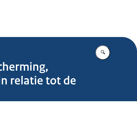
.nl
Vul in wat u z
scherming,
n relatie tot de