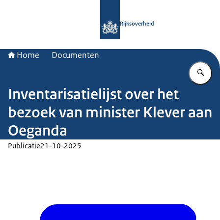
Naar de homepage van Rijksoverheid
Rijksoverheid
Home
Documenten
Vu
Inventarisatielijst over het
bezoek van minister Klever aan
Oeganda
Publicatie
21-10-2025