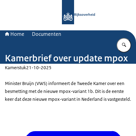
Naar de homepage van Rijksoverheid
Rijksoverheid
Home
Documenten
Vu
Kamerbrief over update mpox
Kamerstuk
21-10-2025
Minister Bruijn (VWS) informeert de Tweede Kamer over een
besmetting met de nieuwe mpox-variant 1b. Dit is de eerste
keer dat deze nieuwe mpox-variant in Nederland is vastgesteld.