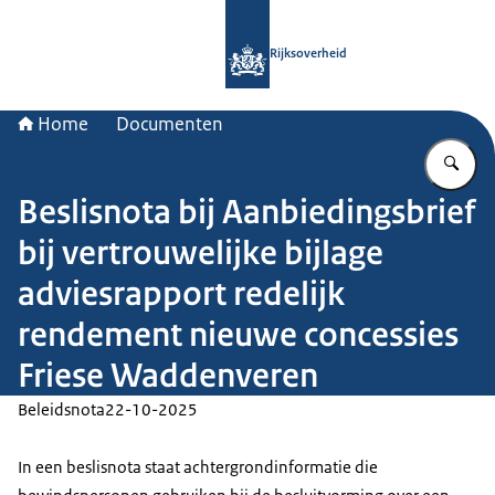
Naar de homepage van Rijksoverheid
Rijksoverheid
Home
Documenten
Vu
Beslisnota bij Aanbiedingsbrief
bij vertrouwelijke bijlage
adviesrapport redelijk
rendement nieuwe concessies
Friese Waddenveren
Beleidsnota
22-10-2025
In een beslisnota staat achtergrondinformatie die