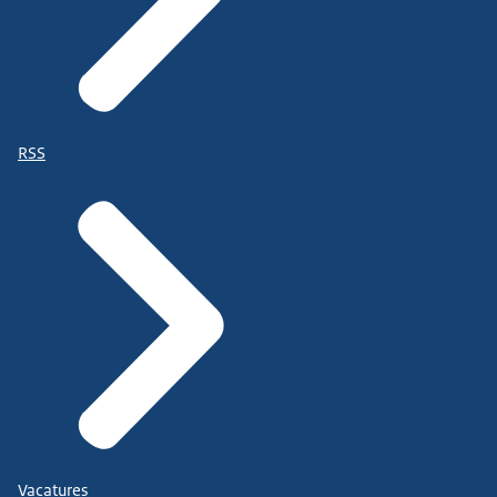
RSS
Vacatures