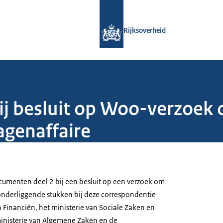
Naar de homepage van Rijksoverheid
Rijksoverheid
j besluit op Woo-verzoek
agenaffaire
menten deel 2 bij een besluit op een verzoek om
nderliggende stukken bij deze correspondentie
n Financiën, het ministerie van Sociale Zaken en
inisterie van Algemene Zaken en de