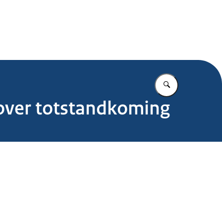
.nl
Vul in wat u z
 over totstandkoming