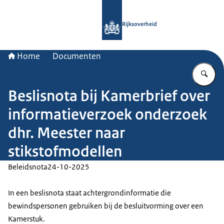
Naar de homepage van Rijksoverheid
Rijksoverheid
Home
Documenten
Vu
Beslisnota bij Kamerbrief over
informatieverzoek onderzoek
dhr. Meester naar
stikstofmodellen
Beleidsnota
24-10-2025
In een beslisnota staat achtergrondinformatie die
bewindspersonen gebruiken bij de besluitvorming over een
Kamerstuk.