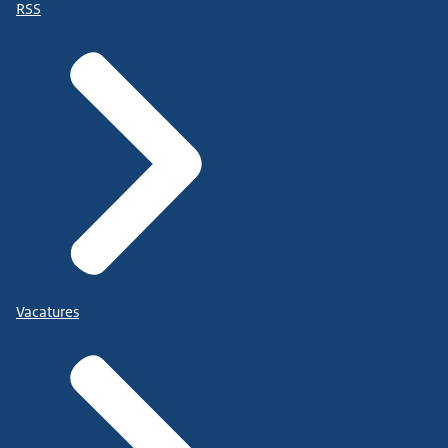
RSS
Vacatures