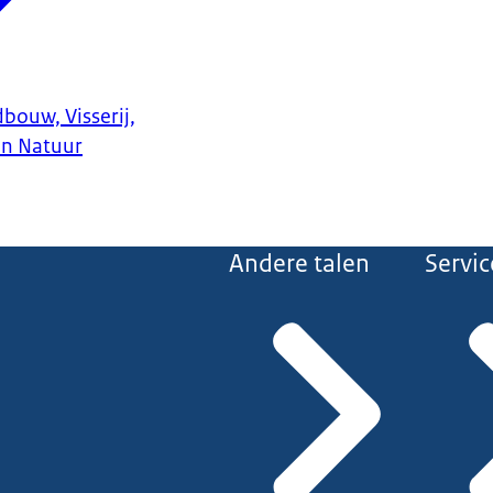
bouw, Visserij,
en Natuur
Andere talen
Servic