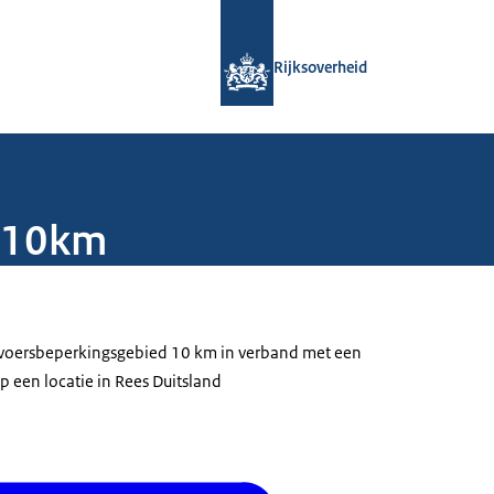
Naar de homepage van Rijksoverheid
Rijksoverheid
d 10km
ervoersbeperkingsgebied 10 km in verband met een
p een locatie in Rees Duitsland