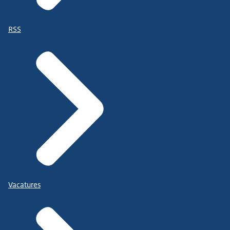
RSS
Vacatures