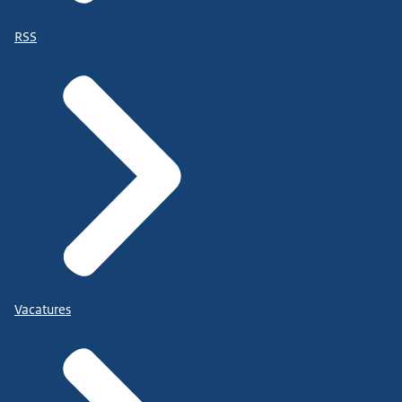
RSS
Vacatures