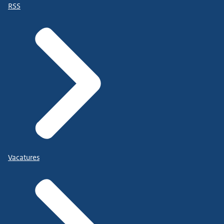
RSS
Vacatures