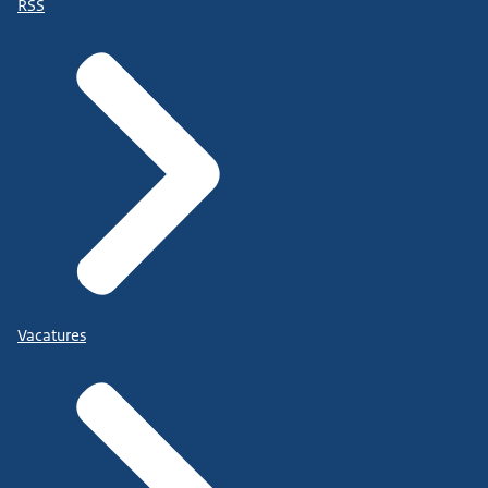
RSS
Vacatures