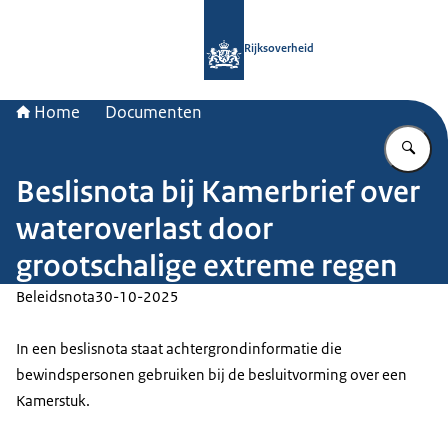
Naar de homepage van Rijksoverheid
Rijksoverheid
Home
Documenten
Vu
Beslisnota bij Kamerbrief over
wateroverlast door
grootschalige extreme regen
Beleidsnota
30-10-2025
In een beslisnota staat achtergrondinformatie die
bewindspersonen gebruiken bij de besluitvorming over een
Kamerstuk.