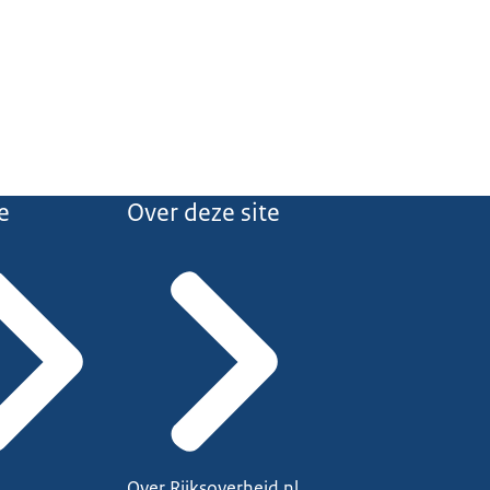
e
Over deze site
Over Rijksoverheid.nl