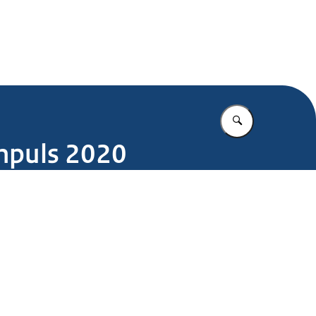
.nl
Vul in wat u z
mpuls 2020