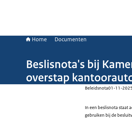
Home
Documenten
Beslisnota's bij Kam
overstap kantooraut
Beleidsnota
01-11-202
In een beslisnota staat
gebruiken bij de beslui