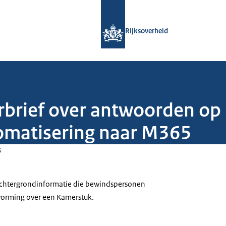
Naar de homepage van Rijksoverheid
Rijksoverheid
erbrief over antwoorden o
omatisering naar M365
5
 achtergrondinformatie die bewindspersonen
tvorming over een Kamerstuk.