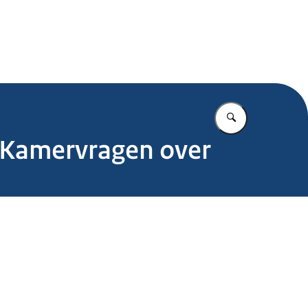
.nl
Vul in wat u z
p Kamervragen over