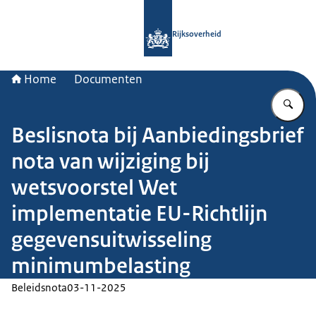
Naar de homepage van Rijksoverheid
Rijksoverheid
Home
Documenten
Vu
Beslisnota bij Aanbiedingsbrief
nota van wijziging bij
wetsvoorstel Wet
implementatie EU-Richtlijn
gegevensuitwisseling
minimumbelasting
Beleidsnota
03-11-2025