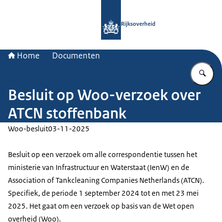
Naar de homepage van Rijksoverheid
Rijksoverheid
Home
Documenten
Vu
Besluit op Woo-verzoek over
ATCN stoffenbank
Woo-besluit
03-11-2025
Besluit op een verzoek om alle correspondentie tussen het
ministerie van Infrastructuur en Waterstaat (IenW) en de
Association of Tankcleaning Companies Netherlands (ATCN).
Specifiek, de periode 1 september 2024 tot en met 23 mei
2025. Het gaat om een verzoek op basis van de Wet open
overheid (Woo).