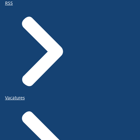
RSS
Vacatures