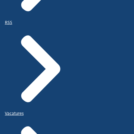
RSS
Vacatures