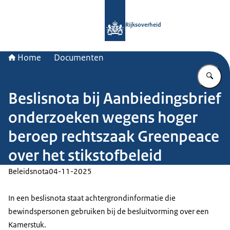
Naar de homepage van Rijksoverheid
Rijksoverheid
Home
Documenten
Vu
Beslisnota bij Aanbiedingsbrief
onderzoeken wegens hoger
beroep rechtszaak Greenpeace
over het stikstofbeleid
Beleidsnota
04-11-2025
In een beslisnota staat achtergrondinformatie die
bewindspersonen gebruiken bij de besluitvorming over een
Kamerstuk.