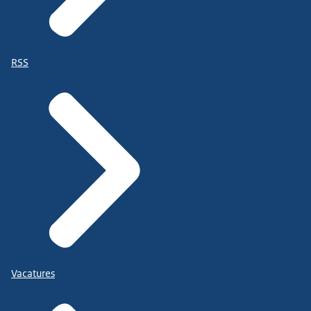
RSS
Vacatures