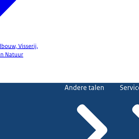
bouw, Visserij,
en Natuur
Andere talen
Servic