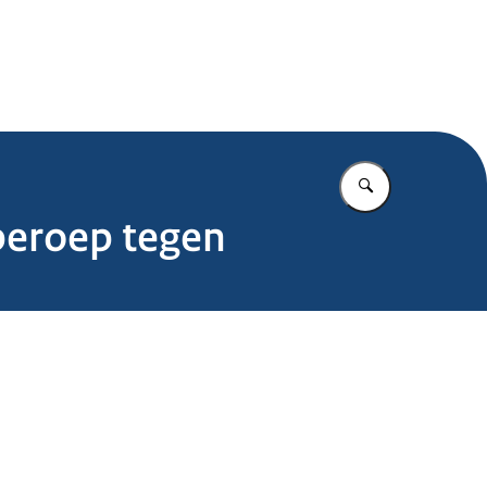
.nl
Vul in wat u z
beroep tegen