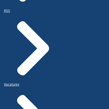
RSS
Vacatures