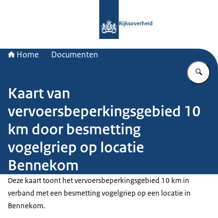
Naar de homepage van Rijksoverheid
Rijksoverheid
Home
Documenten
Vu
Kaart van
vervoersbeperkingsgebied 10
km door besmetting
vogelgriep op locatie
Bennekom
Deze kaart toont het vervoersbeperkingsgebied 10 km in
verband met een besmetting vogelgriep op een locatie in
Bennekom.