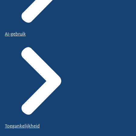
AI-gebruik
Toegankelijkheid